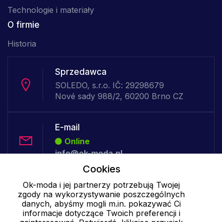
Technologie i materiały
O firmie
Historia
Sprzedawca
SOLEDO, s.r.o. IČ: 29298679
Nové sady 988/2, 60200 Brno CZ
E-mail
Online
info@ok-moda.pl
Cookies
Telefon:
Ok-moda i jej partnerzy potrzebują Twojej
zgody na wykorzystywanie poszczególnych
Offline
danych, abyśmy mogli m.in. pokazywać Ci
informacje dotyczące Twoich preferencji i