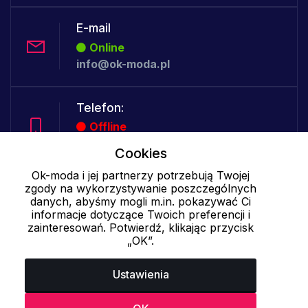
E-mail
Online
info@ok-moda.pl
Telefon:
Offline
Cookies
Ok-moda i jej partnerzy potrzebują Twojej
Cookies - szczegółowe ustawienia
|
Więcej informacji
|
Polityka
zgody na wykorzystywanie poszczególnych
danych, abyśmy mogli m.in. pokazywać Ci
prywatności
informacje dotyczące Twoich preferencji i
zainteresowań. Potwierdź, klikając przycisk
„OK”.
Ustawienia