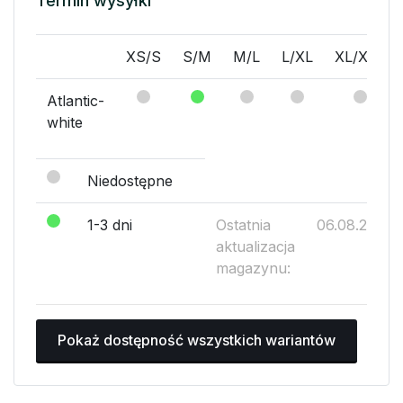
Termin wysyłki
XS/S
S/M
M/L
L/XL
XL/XXL
Atlantic-
white
Niedostępne
1-3 dni
Ostatnia
06.08.2026
aktualizacja
magazynu:
Pokaż dostępność wszystkich wariantów