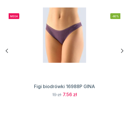
MEGA
-60%
Figi biodrówki 16988P GINA
7.56 zł
19 zł