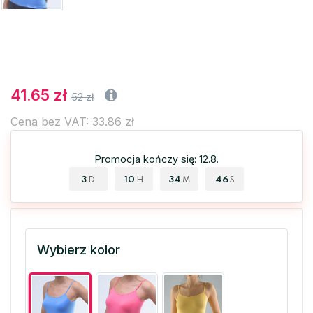
41.65 zł
52 zł
Cena bez VAT: 33.86 zł
Promocja kończy się: 12.8.
3
10
34
45
D
H
M
S
Wybierz kolor