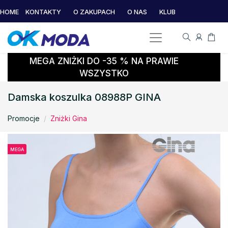
HOME
KONTAKTY
O ZAKUPACH
O NAS
KLUB
MEGA ZNIŻKI DO -35 % NA PRAWIE
WSZYSTKO
Damska koszulka 08988P GINA
Promocje
Zniżki Gina
MEGA